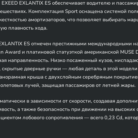
! EXEED EXLANTIX ES обеспечивает водителю и пассажи
утешествиях. Комплектация Sport оснащена системой по
есткостью амортизаторов, что позволяет выбирать ма
ую плавность хода.
EXLANTIX ES отмечен престижными международными нагр
ign Award и платиновой статуэткой американской MUSE 
ная направленность. Низко посаженный кузов, ниспада
скрытые дверные ручки — любая деталь в этой модели 
панорамная крыша с двухслойным серебряным покрытие
иолетовых лучей, защищая пассажиров от летней жары.
матически в зависимости от скорости, создавая допол
вость, а также безопасность при движении на высоких 
иентом лобового сопротивления — всего 0,23 Cd, кото