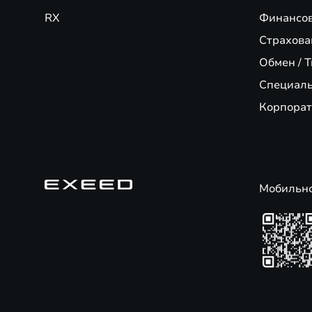
RX
Финансо
Страхова
Обмен / T
Специал
Корпорат
Мобильн