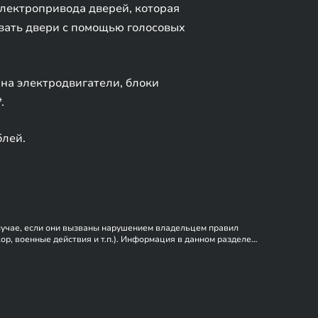
электропривода дверей, которая
ывать двери с помощью голосовых
 на электродвигатели, блоки
.
блей.
случае, если они вызваны нарушением владельцем правил
р, военные действия и т.п.). Информация в данном разделе
 странице, приоритет отдается сведениям, указанным в
.