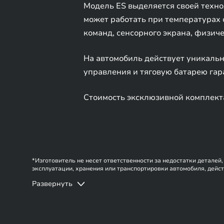
Модель ES выделяется своей техно
может работать при температурах 
команд, сенсорного экрана, физич
На автомобиль действует уникальна
управления и тяговую батарею гара
Стоимость эксклюзивной комплекта
*Изготовитель не несет ответственности за недостатки деталей
эксплуатации, хранения или транспортировки автомобиля, дейст
носит ознакомительный характер. При наличии расхождений в у
Развернуть
сервисной книжке. Изготовитель оставляет за собой право внес