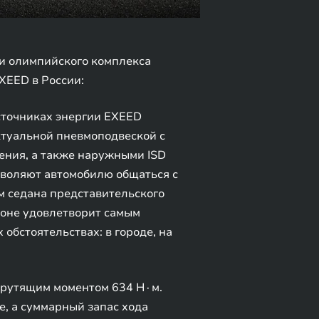
и олимпийского комплекса
XEED в России:
сточниках энергии EXEED
ктуальной пневмоподвеской с
ения, а также наружными ISD
зволяют автомобилю общаться с
 седана представительского
алоне удовлетворит самым
бстоятельствах: в городе, на
крутящим моментом 634 Н∙м.
е, а суммарный запас хода