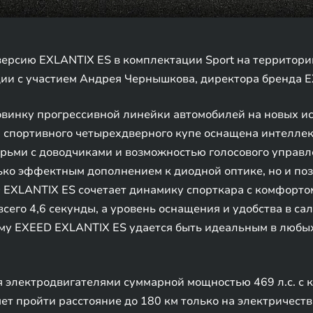
ерсию EXLANTIX ES в комплектации Sport на территори
ии с участием Андрея Чернышкова, директора бренда E
овинку прогрессивной линейки автомобилей на новых и
 спортивного четырехдверного купе оснащена интелле
рьми с доводчиками и возможностью голосового управл
ько эффектным дополнением к диодной оптике, но и по
EXLANTIX ES сочетает динамику спорткара с комфортом
 всего 4,6 секунды, а уровень оснащения и удобства в с
у EXEED EXLANTIX ES удается быть идеальным в любых о
 электродвигателями суммарной мощностью 469 л.с. с 
ет пройти расстояние до 180 км только на электричеств