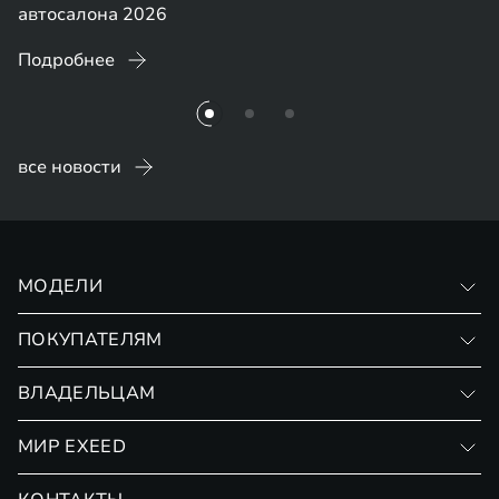
автосалона 2026
Подробнее
все новости
МОДЕЛИ
VX
ПОКУПАТЕЛЯМ
RX
Записаться на тест-драйв
ВЛАДЕЛЬЦАМ
Финансовые программы
Личный кабинет
МИР EXEED
Страхование
Записаться на сервис
Обмен / Trade-in
Новости и события