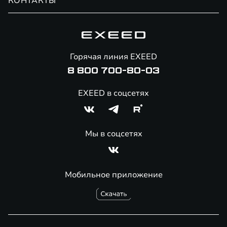
КОНТАКТЫ
Сервис
Специальные предложения
Технологии EXEED
Гарантия EXEED
Корпоративным клиентам
Знаковые клиенты EXEED
Помощь на дорогах
Онлайн-магазин аксессуаров
Горячая линия EXEED
Специальные предложения
8 800 700-80-03
EXEED в соцсетях
Мы в соцсетях
Мобильное приложение