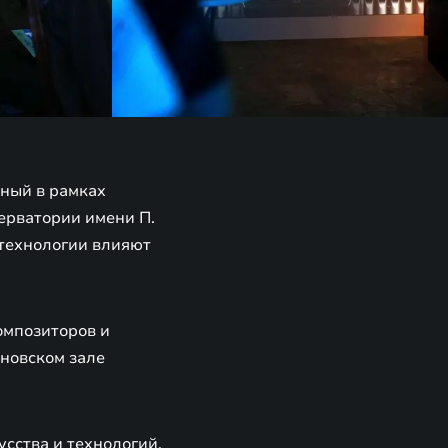
нный в рамках
ерватории имени П.
 технологии влияют
омпозиторов и
новском зале
усства и технологий.