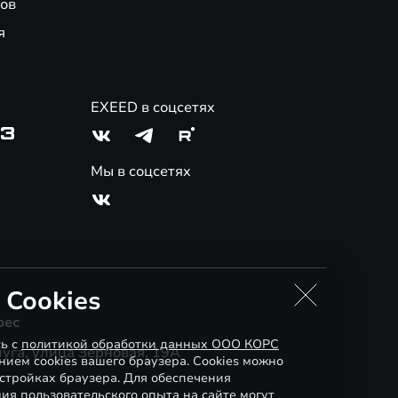
ов
я
EXEED в соцсетях
03
Мы в соцсетях
 Cookies
рес
сь с
политикой обработки данных ООО КОРС
уга, улица Зерновая, 19А
ием cookies вашего браузера. Cookies можно
стройках браузера. Для обеспечения
ия пользовательского опыта на сайте могут