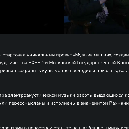
ы стартовал уникальный проект «Музыка машин», созда
трудничества EXEED и Московской Государственной Конс
призван сохранить культурное наследие и показать, как
ра электроакустической музыки работы выдающихся к
ыли переосмыслены и исполнены в знаменитом Рахмани
роектами в новостях и станьте на шаг ближе к миру иск