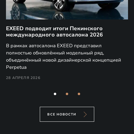
EXEED подводит итоги Пекинского
Д
международного автосалона 2026
E
в
а,
В рамках автосалона EXEED представил
EX
полностью обновлённый модельный ряд,
по
объединённый новой дизайнерской концепцией
(н
Perpetua
Co
28 АПРЕЛЯ 2026
24
ВСЕ НОВОСТИ