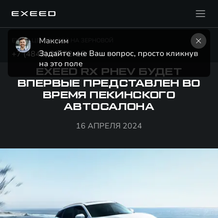
Максим
EXEED ЦЕНТР КОРС НА ЗЕРНОВОЙ
Задайте мне Ваш вопрос, просто кликнув 
+7 (4842) 20-72-15
на это поле
EXEED RX PHEV БУДЕТ
ВПЕРВЫЕ ПРЕДСТАВЛЕН ВО
ВРЕМЯ ПЕКИНСКОГО
АВТОСАЛОНА
16 АПРЕЛЯ 2024