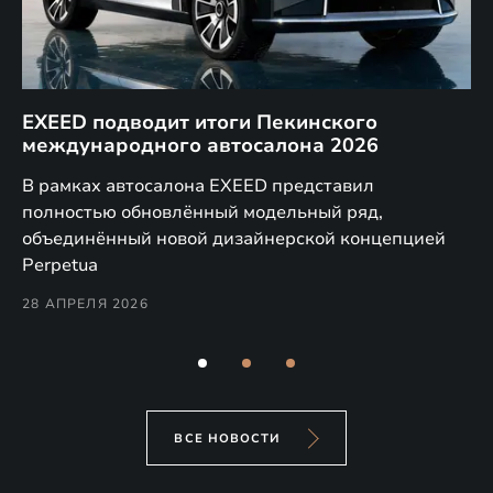
EXEED подводит итоги Пекинского
Д
международного автосалона 2026
E
в
а,
В рамках автосалона EXEED представил
EX
полностью обновлённый модельный ряд,
по
объединённый новой дизайнерской концепцией
(н
Perpetua
Co
28 АПРЕЛЯ 2026
24
ВСЕ НОВОСТИ