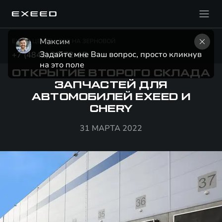
Максим
EXEED ЦЕНТР КОРС НА ЗЕРНОВОЙ
Задайте мне Ваш вопрос, просто кликнув 
+7 (4842) 20-72-15
на это поле
ОТКРЫТИЕ ВТОРОГО СКЛАДА
ЗАПЧАСТЕЙ ДЛЯ
АВТОМОБИЛЕЙ EXEED И
CHERY
31 МАРТА 2022