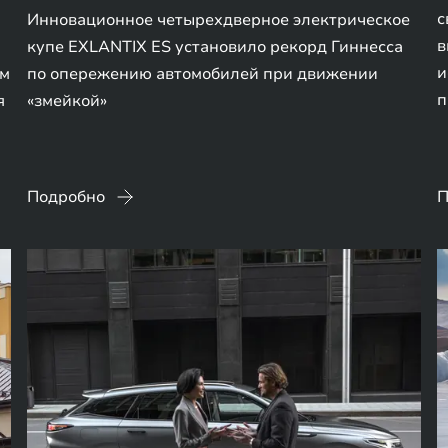
с
Инновационное четырехдверное электрическое
в
купе EXLANTIX ES установило рекорд Гиннесса
и
ом
по опережению автомобилей при движении
п
я
«змейкой»
Подробно
П